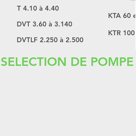
10
T
4.10 à 4.40
KTA
60 
à 41
DVT
3.60 à 3.140
t 80
KTR
100
DVTLF
2.250 à 2.500
et 140
SELECTION DE POMPE