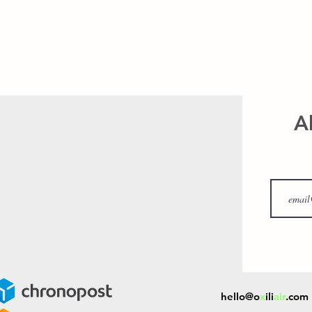
A
hello@o
x
ili
air
.com