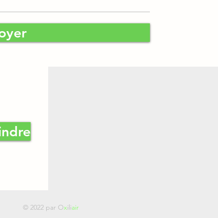
oyer
indre
© 2022 par O
x
ili
air