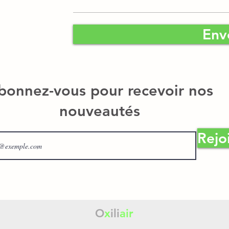
Env
bonnez-vous pour recevoir nos
nouveautés
Rejo
O
x
ili
air