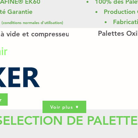
RAFINE® EK60
100% des Palet
té Garantie
Production 
s
Fabricat
(conditions normales d'utilisation)
Palettes Oxi
 à vide et compresseur Becker
r
Voir plus
SELECTION DE PALETTE