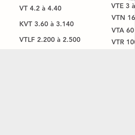
VTE
3 
VT
4.2 à 4.40
et 80
VTN
16
KVT
3.60 à 3.140
VTA
60
 et 140
VTLF
2.200 à 2.500
VTR
10