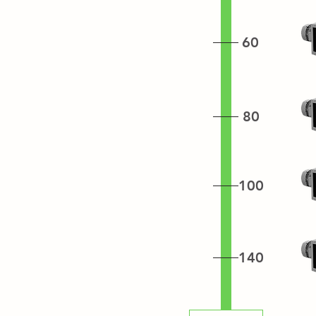
60
80
100
140