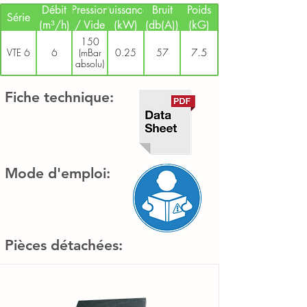
Débit
Pression
Puissance
Bruit
Poids
Série
(m³/h)
/ Vide
(kW)
(db(A))
(kG)
150
7.5
VTE 6
6
(mBar
0.25
57
absolu)
Fiche technique:
Mode d'emploi:
Pièces détachées: