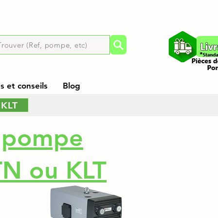
Trouver (Ref, pompe, etc)
 et conseils
Blog
 KLT
r
pompe
TN ou KLT