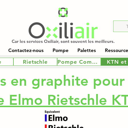
Car les services Oxiliair, sont souvent les meilleurs.
Contactez-nous
Pompe
Palettes
Ressources
e
Rietschle
Pompe Combinée
KTN et
es en graphite pou
 Elmo Rietschle K